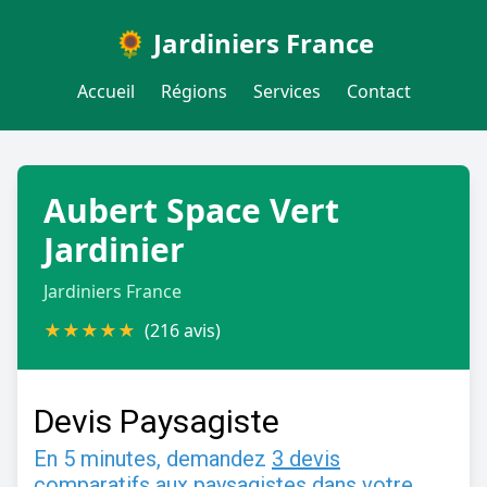
🌻 Jardiniers France
Accueil
Régions
Services
Contact
Aubert Space Vert
Jardinier
Jardiniers France
★
★
★
★
★
(216 avis)
Devis Paysagiste
En 5 minutes, demandez
3 devis
comparatifs
aux
paysagistes
dans votre