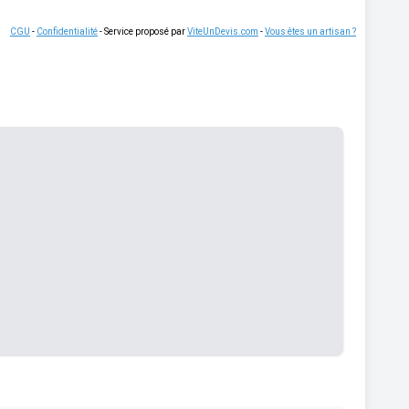
CGU
-
Confidentialité
- Service proposé par
ViteUnDevis.com
-
Vous êtes un artisan ?