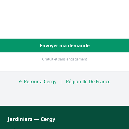
Envoyer ma demande
Gratuit et sans engagement
← Retour à Cergy
|
Région Ile De France
Jardiniers — Cergy