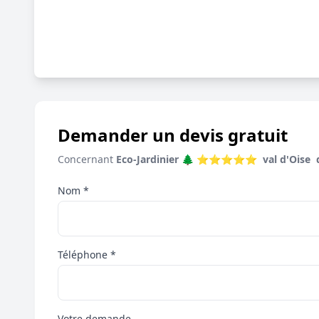
Demander un devis gratuit
Concernant
Eco-Jardinier ️🌲 ️⭐️⭐️⭐️⭐️⭐️ ️ ️val d'Oise ️ 
Nom *
Téléphone *
Votre demande