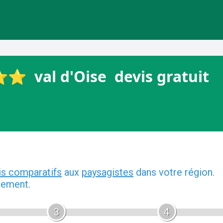
️ ️ ️val d'Oise ️ devis gratuit ️
is comparatifs
aux
paysagistes
dans votre région.
gement.
3
4