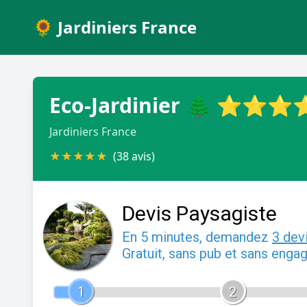
🌻 Jardiniers France
Eco-Jardinier ️🌲 ️⭐️⭐️⭐️⭐️⭐
Jardiniers France
★
★
★
★
★
(38 avis)
Devis Paysagiste
En 5 minutes, demandez
3 dev
Gratuit, sans pub et sans enga
1
2