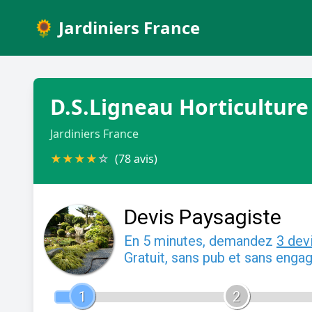
🌻 Jardiniers France
D.S.Ligneau Horticulture
Jardiniers France
★
★
★
★
☆
(78 avis)
Devis Paysagiste
En 5 minutes, demandez
3 dev
Gratuit, sans pub et sans enga
1
2