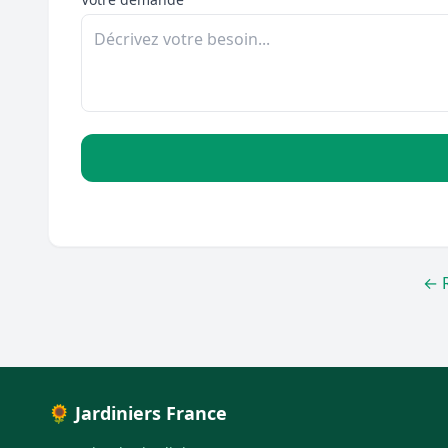
← 
🌻 Jardiniers France