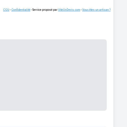
CGU
-
Confidentialité
- Service proposé par
ViteUnDevis.com
-
Vous êtes un artisan ?