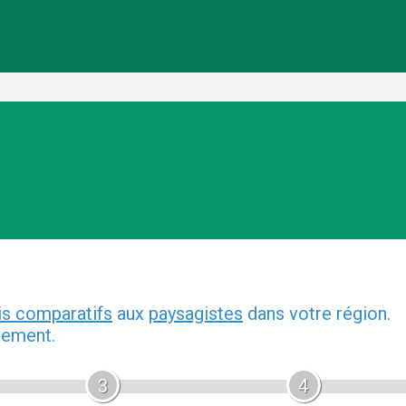
is comparatifs
aux
paysagistes
dans votre région.
gement.
3
4