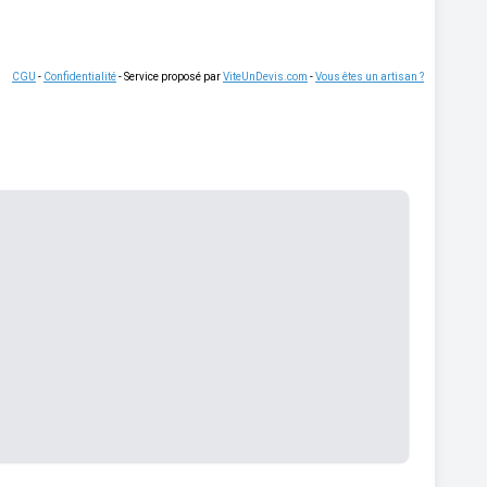
CGU
-
Confidentialité
- Service proposé par
ViteUnDevis.com
-
Vous êtes un artisan ?