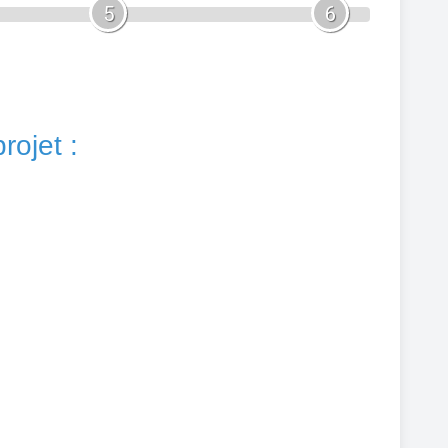
5
6
rojet :