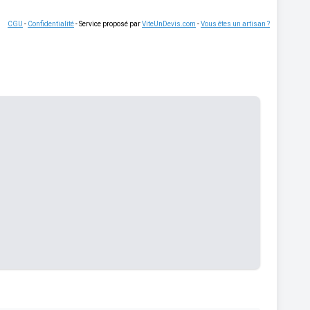
CGU
-
Confidentialité
- Service proposé par
ViteUnDevis.com
-
Vous êtes un artisan ?