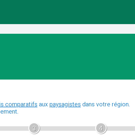
is comparatifs
aux
paysagistes
dans votre région.
gement.
3
4