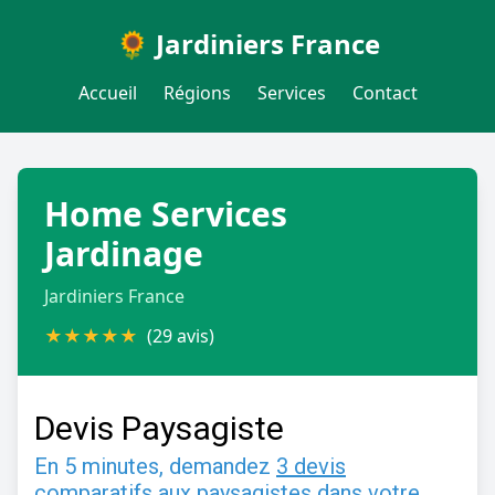
🌻 Jardiniers France
Accueil
Régions
Services
Contact
Home Services
Jardinage
Jardiniers France
★
★
★
★
★
(29 avis)
Devis Paysagiste
En 5 minutes, demandez
3 devis
comparatifs
aux
paysagistes
dans votre